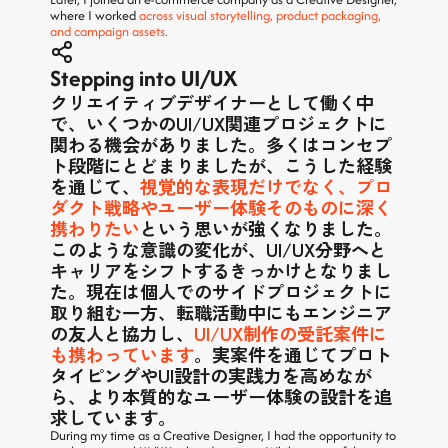
where I worked 
across visual storytelling, product packaging, 
and campaign assets.
Stepping into UI/UX
クリエイティブデザイナーとして働く中
で、いくつかのUI/UX関連プロジェクトに
関わる機会がありました。多くはコンセプ
ト段階にとどまりましたが、こうした経験
を通じて、
視覚的な表現だけでなく、プロ
ダクト戦略やユーザー体験そのものに深く
携わりたい
という思いが強くなりました。
このような意識の変化が、UI/UX分野へと
キャリアをシフトするきっかけとなりまし
た。現在は個人でのサイドプロジェクトに
取り組む一方、転職活動中にもエンジニア
の友人と協力し、
UI/UX制作の受託案件に
も携わっています
。実案件を通じてプロト
タイピングやUI設計の実践力を高めなが
ら、より本質的なユーザー体験の設計を追
求しています。
During my time as a Creative Designer, I had the opportunity to 