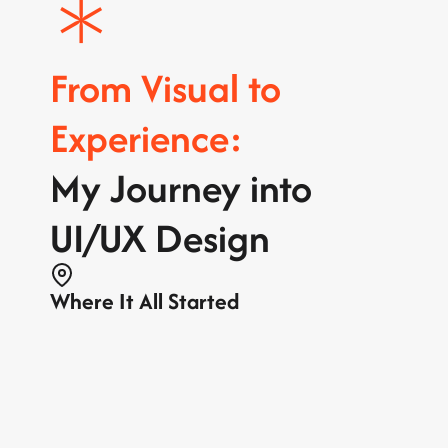
*
From Visual to 
Experience:
My Journey into 
UI/UX Design
Where It All Started
私のクリエイティブの原点は台湾にあります。
当時は
広告やデザイン分野を取材する編集リポ
ーター
として働いており、さまざまな分野のク
リエイティブリーダーへのインタビューを通し
て、「アイデアがどのように形になり、視覚的
に伝えられていくのか」に強く興味を持つよう
になりました。この好奇心がきっかけとなり、