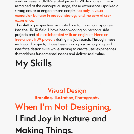
work on several UI/UX-related projects. While many of them 
remained at the conceptual stage, these experiences sparked a 
strong desire to engage more deeply, 
not only in visual 
expression but also in product strategy and the core of user 
experience.
This shift in perspective prompted me to transition my career 
into the UI/UX field. I have been working on personal side 
projects and 
also collaborated with an engineer friend on 
freelance UI/UX projects
 during my job search. Through these 
real-world projects, I have been honing my prototyping and 
interface design skills while striving to create user experiences 
that address fundamental needs and deliver real value.
My Skills
UX Strategy & Research 
UI Design & Prototyping
Visual Design
Branding, Illustration, Photography
When I'm Not Designing, 
I Find Joy in Nature and 
Making Things.