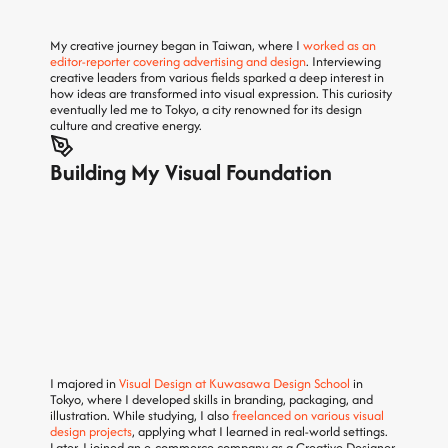
デザイン文化と創造性にあふれる街・東京で学
ぶことを選びました。
My creative journey began in Taiwan, where I 
worked as an 
editor-reporter covering advertising and design
. Interviewing 
creative leaders from various fields sparked a deep interest in 
how ideas are transformed into visual expression. This curiosity 
eventually led me to Tokyo, a city renowned for its design 
culture and creative energy.
Building My Visual Foundation
東京の桑沢デザイン研究所でビジュアルデザイ
ンを専攻し、ブランディング、パッケージデザ
イン、イラストレーションのスキルを磨きまし
た。在学中からフリーランスとしてさまざまな
ビジュアルデザイン案件に携わり、学んだ知識
を実践の場で活かしてきました。卒業後はEC企
業にてクリエイティブデザイナーとして勤務
し、
ビジュアルストーリーテリング、商品パッ
ケージ、キャンペーン用クリエイティブなど、
幅広い領域を担当しました
。
I majored in 
Visual Design at Kuwasawa Design School 
in 
Tokyo, where I developed skills in branding, packaging, and 
illustration. While studying, I also 
freelanced on various visual 
design projects
, applying what I learned in real-world settings. 
Later, I joined an e-commerce company as a Creative Designer, 